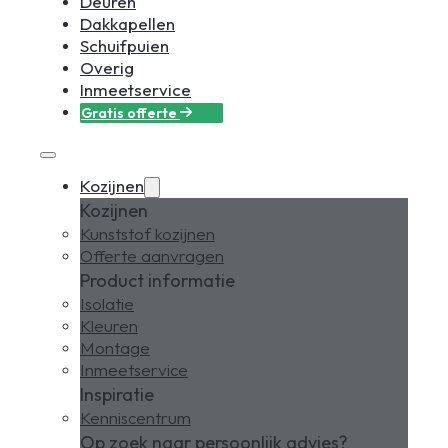
Deuren
Dakkapellen
Schuifpuien
Overig
Inmeetservice
Gratis offerte
Kozijnen
Kozijnen
Kunststof kozijnen
Offerte aanvragen
Product informatie
Isolatie
Kleuren
Montage
Inmeetservice
Inspiratie
Kenniscentrum
Op zoek naar persoonlijk advies?