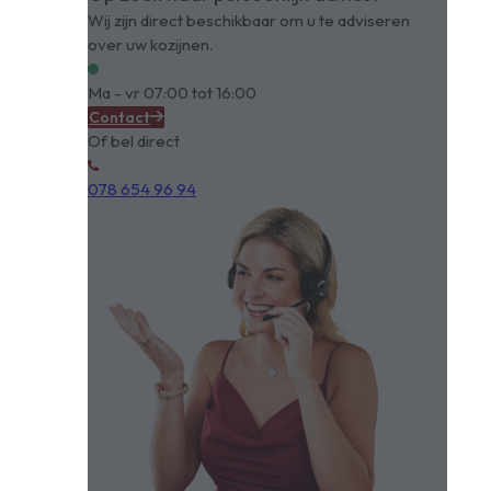
Wij zijn direct beschikbaar om u te adviseren
over uw kozijnen.
Ma - vr 07:00 tot 16:00
Contact
Of bel direct
078 654 96 94