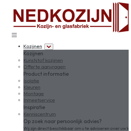
Kozijnen
Kozijnen
Kunststof kozijnen
Offerte aanvragen
Product informatie
Isolatie
Kleuren
Montage
Inmeetservice
Inspiratie
Kenniscentrum
Op zoek naar persoonlijk advies?
Wij zijn direct beschikbaar om u te adviseren over uw ko