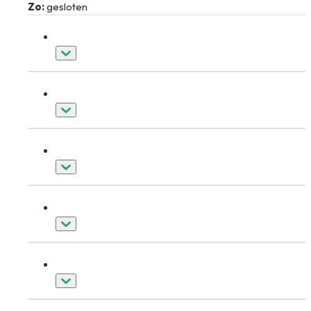
Zo:
gesloten
Kozijnen
Deuren
Dakkapellen
Schuifpuien
Overig