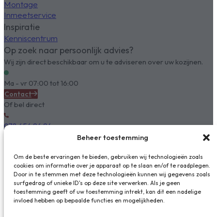
Montage
Inmeetservice
Inspiratie
Kenniscentrum
Op zoek naar persoonlijk advies?
Wij zijn direct beschikbaar om u te adviseren over uw kozijnen.
Ma - vr 07:00 tot 16:00
Contact
Of bel direct
078 654 96 94
Beheer toestemming
Om de beste ervaringen te bieden, gebruiken wij technologieën zoals
cookies om informatie over je apparaat op te slaan en/of te raadplegen.
Door in te stemmen met deze technologieën kunnen wij gegevens zoals
surfgedrag of unieke ID's op deze site verwerken. Als je geen
toestemming geeft of uw toestemming intrekt, kan dit een nadelige
invloed hebben op bepaalde functies en mogelijkheden.