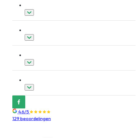
Dakkapellen
Schuifpuien
Overig
Over Nedkozijn
4.6/5
129 beoordelingen