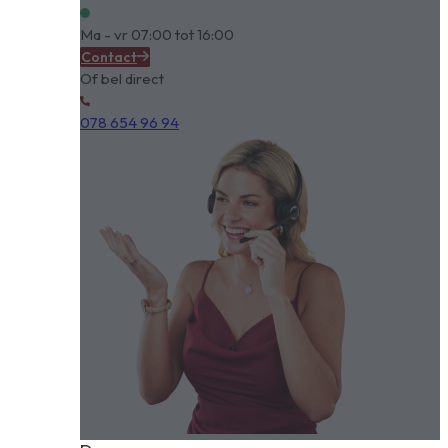
Ma - vr 07:00 tot 16:00
Contact
Of bel direct
078 654 96 94