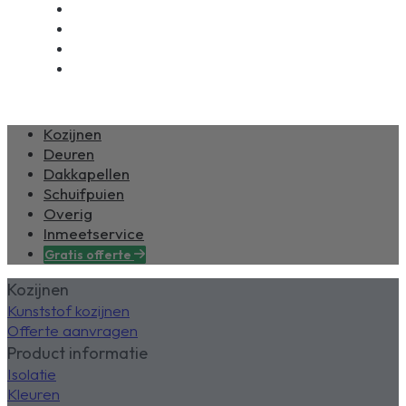
Nieuws
Over ons
Beoordelingen
Contact
Kozijnen
Deuren
Dakkapellen
Schuifpuien
Overig
Inmeetservice
Gratis offerte
Kozijnen
Kunststof kozijnen
Offerte aanvragen
Product informatie
Isolatie
Kleuren