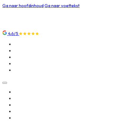
Ga naar hoofdinhoud
Ga naar voettekst
4.6/5
Klantenservice
Nieuws
Over ons
Beoordelingen
Contact
Klantenservice
Nieuws
Over ons
Beoordelingen
Contact