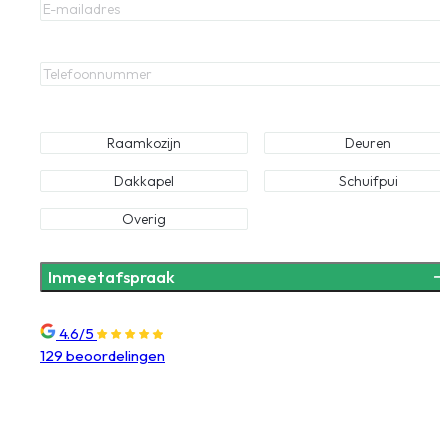
Telefoonnummer
Waar bent u naar op zoek?
Raamkozijn
Deuren
Dakkapel
Schuifpui
Overig
4.6/5
129 beoordelingen