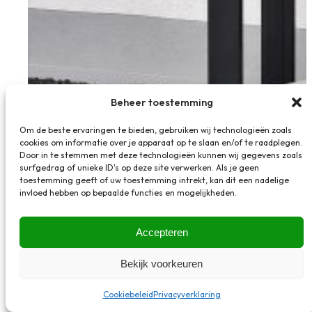
Beheer toestemming
Om de beste ervaringen te bieden, gebruiken wij technologieën zoals
cookies om informatie over je apparaat op te slaan en/of te raadplegen.
Deuren
Door in te stemmen met deze technologieën kunnen wij gegevens zoals
surfgedrag of unieke ID's op deze site verwerken. Als je geen
toestemming geeft of uw toestemming intrekt, kan dit een nadelige
Nedkozijn levert voordeuren, binnendeuren, glazen
invloed hebben op bepaalde functies en mogelijkheden.
deuren, houten deuren.
Accepteren
Bekijk voorkeuren
Cookiebeleid
Privacyverklaring