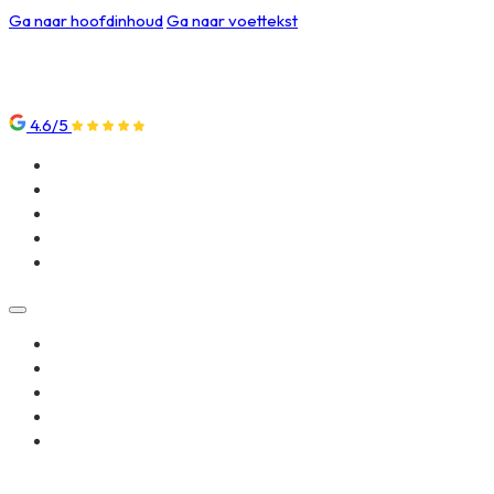
Ga naar hoofdinhoud
Ga naar voettekst
4.6/5
Klantenservice
Nieuws
Over ons
Beoordelingen
Contact
Klantenservice
Nieuws
Over ons
Beoordelingen
Contact