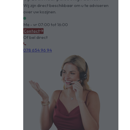
Wij zijn direct beschikbaar om u te adviseren
over uw kozijnen.
Ma - vr 07:00 tot 16:00
Contact
Of bel direct
078 654 96 94