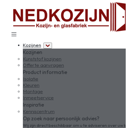
Kozijnen
Kozijnen
Kunststof kozijnen
Offerte aanvragen
Product informatie
Isolatie
Kleuren
Montage
Inmeetservice
Inspiratie
Kenniscentrum
Op zoek naar persoonlijk advies?
Wij zijn direct beschikbaar om u te adviseren over uw ko