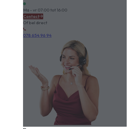
Ma - vr 07:00 tot 16:00
Contact
Of bel direct
078 654 96 94