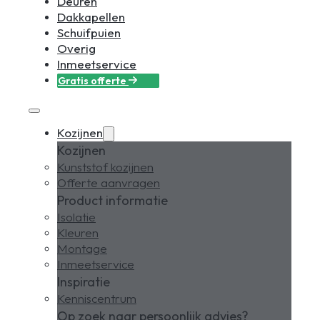
Deuren
Dakkapellen
Schuifpuien
Overig
Inmeetservice
Gratis offerte
Kozijnen
Kozijnen
Kunststof kozijnen
Offerte aanvragen
Product informatie
Isolatie
Kleuren
Montage
Inmeetservice
Inspiratie
Kenniscentrum
Op zoek naar persoonlijk advies?