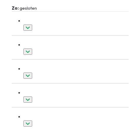
Zo:
gesloten
Kozijnen
Deuren
Dakkapellen
Schuifpuien
Overig