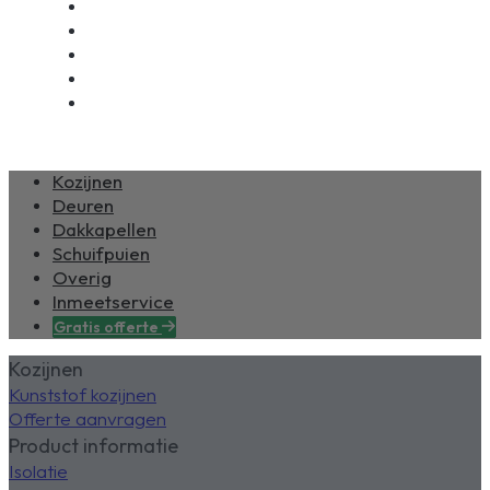
Klantenservice
Nieuws
Over ons
Beoordelingen
Contact
Kozijnen
Deuren
Dakkapellen
Schuifpuien
Overig
Inmeetservice
Gratis offerte
Kozijnen
Kunststof kozijnen
Offerte aanvragen
Product informatie
Isolatie