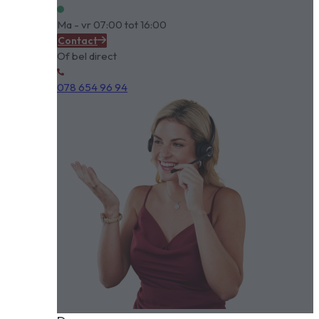
Ma - vr 07:00 tot 16:00
Contact
Of bel direct
078 654 96 94