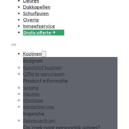
Deuren
Dakkapellen
Schuifpuien
Overig
Inmeetservice
Gratis offerte
Kozijnen
Kozijnen
Kunststof kozijnen
Offerte aanvragen
Product informatie
Isolatie
Kleuren
Montage
Inmeetservice
Inspiratie
Kenniscentrum
Op zoek naar persoonlijk advies?