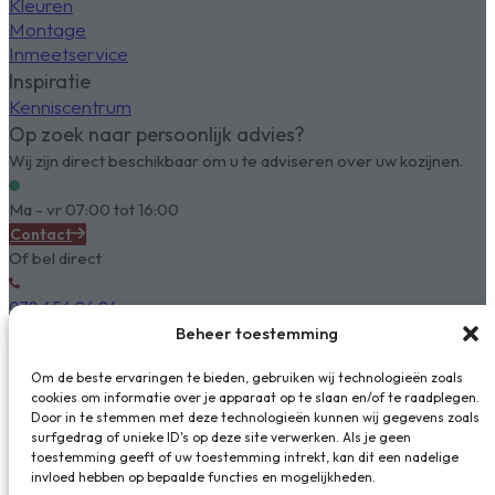
Kleuren
Montage
Inmeetservice
Inspiratie
Kenniscentrum
Op zoek naar persoonlijk advies?
Wij zijn direct beschikbaar om u te adviseren over uw kozijnen.
Ma - vr 07:00 tot 16:00
Contact
Of bel direct
078 654 96 94
Beheer toestemming
Om de beste ervaringen te bieden, gebruiken wij technologieën zoals
cookies om informatie over je apparaat op te slaan en/of te raadplegen.
Door in te stemmen met deze technologieën kunnen wij gegevens zoals
surfgedrag of unieke ID's op deze site verwerken. Als je geen
toestemming geeft of uw toestemming intrekt, kan dit een nadelige
invloed hebben op bepaalde functies en mogelijkheden.