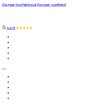
Ga naar hoofdinhoud
Ga naar voettekst
4.6/5
Klantenservice
Nieuws
Over ons
Beoordelingen
Contact
Klantenservice
Nieuws
Over ons
Beoordelingen
Contact