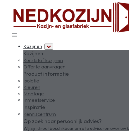
Kozijnen
Kozijnen
Kunststof kozijnen
Offerte aanvragen
Product informatie
Isolatie
Kleuren
Montage
Inmeetservice
Inspiratie
Kenniscentrum
Op zoek naar persoonlijk advies?
Wij zijn direct beschikbaar om u te adviseren over uw ko