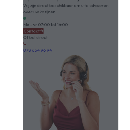
Wij zijn direct beschikbaar om u te adviseren
over uw kozijnen.
Ma - vr 07:00 tot 16:00
Contact
Of bel direct
078 654 96 94