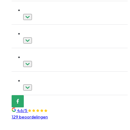
Dakkapellen
Schuifpuien
Overig
Over Nedkozijn
4.6/5
129 beoordelingen