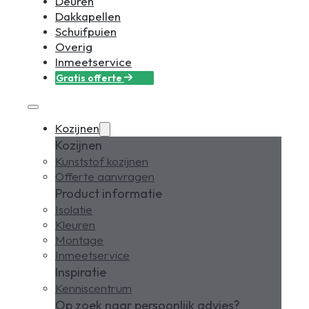
Deuren
Dakkapellen
Schuifpuien
Overig
Inmeetservice
Gratis offerte
Kozijnen
Kozijnen
Kunststof kozijnen
Offerte aanvragen
Product informatie
Isolatie
Kleuren
Montage
Inmeetservice
Inspiratie
Kenniscentrum
Op zoek naar persoonlijk advies?