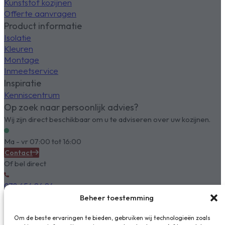
Kunststof kozijnen
Offerte aanvragen
Product informatie
Isolatie
Kleuren
Montage
Inmeetservice
Inspiratie
Kenniscentrum
Op zoek naar persoonlijk advies?
Wij zijn direct beschikbaar om u te adviseren over uw kozijnen.
Ma - vr 07:00 tot 16:00
Contact
Of bel direct
078 654 96 94
Beheer toestemming
Om de beste ervaringen te bieden, gebruiken wij technologieën zoals