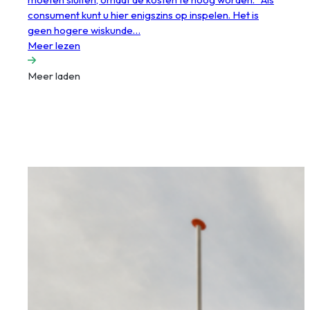
consument kunt u hier enigszins op inspelen. Het is
geen hogere wiskunde…
Meer lezen
Meer laden