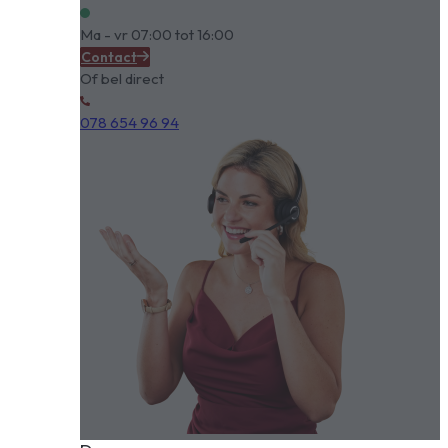
Ma - vr 07:00 tot 16:00
Contact
Of bel direct
078 654 96 94