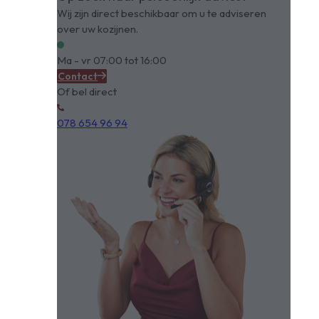
Wij zijn direct beschikbaar om u te adviseren
over uw kozijnen.
Ma - vr 07:00 tot 16:00
Contact
Of bel direct
078 654 96 94