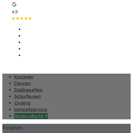
4.5
Klantenservice
Nieuws
Over ons
Beoordelingen
Contact
Kozijnen
Deuren
Dakkapellen
Schuifpuien
Overig
Inmeetservice
Gratis offerte
Kozijnen