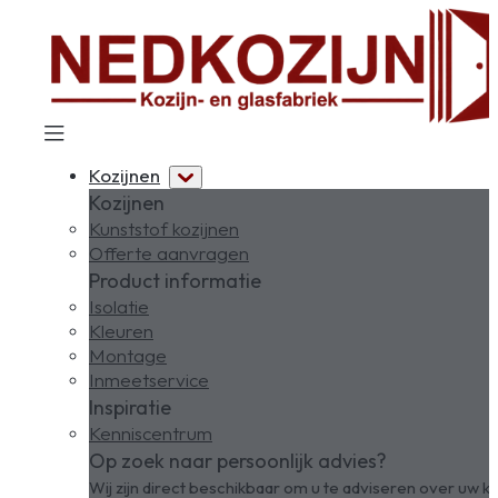
Kozijnen
Kozijnen
Kunststof kozijnen
Offerte aanvragen
Product informatie
Isolatie
Kleuren
Montage
Inmeetservice
Inspiratie
Kenniscentrum
Op zoek naar persoonlijk advies?
Wij zijn direct beschikbaar om u te adviseren over uw ko